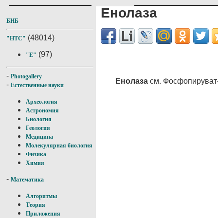
Енолаза
БНБ
(48014)
"НТС"
(97)
"Е"
-
Photogallery
Енолаза
см. Фосфопируват
-
Естественные науки
Археология
Астрономия
Биология
Геология
Медицина
Молекулярная биология
Физика
Химия
-
Математика
Алгоритмы
Теория
Приложения