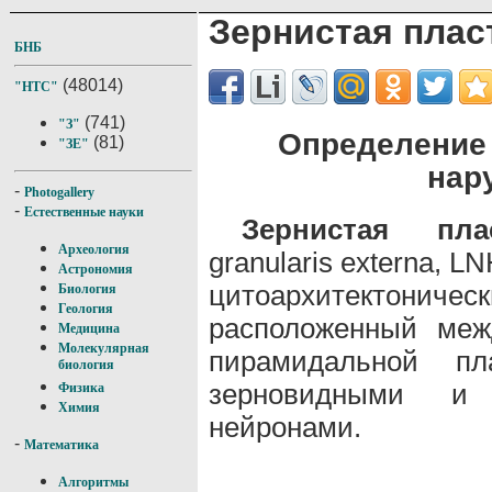
Зернистая плас
БНБ
(48014)
"НТС"
(741)
"З"
Определение 
(81)
"ЗЕ"
нар
-
Photogallery
-
Естественные науки
Зернистая пла
Археология
granularis externa, LN
Астрономия
цитоархитектоническ
Биология
Геология
расположенный меж
Медицина
Молекулярная
пирамидальной пл
биология
зерновидными и
Физика
Химия
нейронами.
-
Математика
Алгоритмы