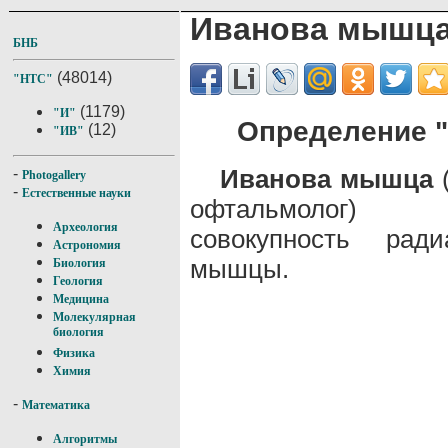
Иванова мышц
БНБ
(48014)
"НТС"
(1179)
"И"
Определение 
(12)
"ИВ"
Иванова мышца
(
-
Photogallery
-
Естественные науки
офтальмолог)
Археология
совокупность рад
Астрономия
мышцы.
Биология
Геология
Медицина
Молекулярная
биология
Физика
Химия
-
Математика
Алгоритмы