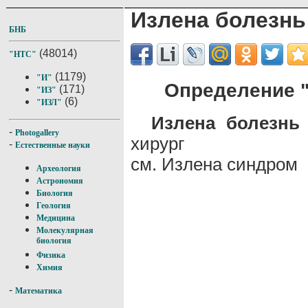
Излена болезнь
БНБ
(48014)
"НТС"
(1179)
"И"
Определение "
(171)
"ИЗ"
(6)
"ИЗЛ"
Излена болезнь
-
Photogallery
хирург
-
Естественные науки
см. Излена синдром
Археология
Астрономия
Биология
Геология
Медицина
Молекулярная
биология
Физика
Химия
-
Математика