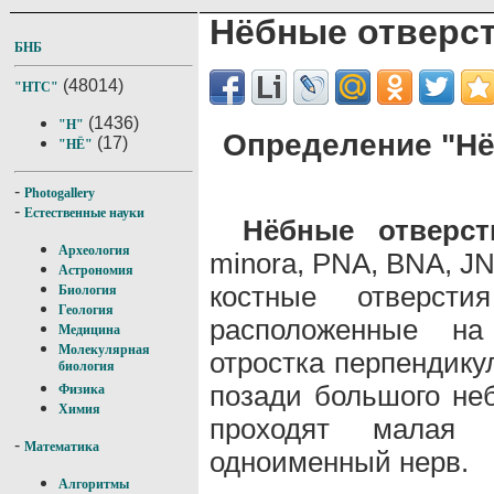
Нёбные отверс
БНБ
(48014)
"НТС"
(1436)
"Н"
Определение "Нё
(17)
"НЁ"
-
Photogallery
-
Естественные науки
Нёбные отверс
Археология
minora, PNA, BNA, J
Астрономия
костные отверст
Биология
Геология
расположенные на
Медицина
Молекулярная
отростка перпендику
биология
позади большого неб
Физика
Химия
проходят малая 
-
Математика
одноименный нерв.
Алгоритмы