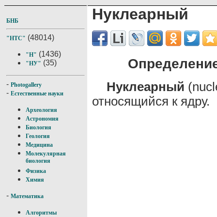
Нуклеарный
БНБ
(48014)
"НТС"
(1436)
"Н"
Определение
(35)
"НУ"
Нуклеарный
(nucl
-
Photogallery
-
Естественные науки
относящийся к ядру.
Археология
Астрономия
Биология
Геология
Медицина
Молекулярная
биология
Физика
Химия
-
Математика
Алгоритмы