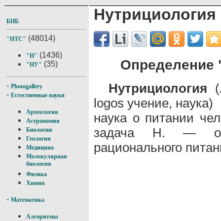
Нутрициология
БНБ
(48014)
"НТС"
(1436)
"Н"
Определение 
(35)
"НУ"
Нутрициология
(л
-
Photogallery
-
Естественные науки
logos учение, наука)
Археология
наука о питании че
Астрономия
задача Н. — обо
Биология
Геология
рационального питан
Медицина
Молекулярная
биология
Физика
Химия
-
Математика
Алгоритмы