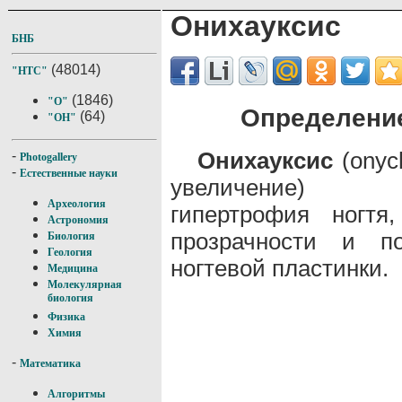
Онихауксис
БНБ
(48014)
"НТС"
(1846)
"О"
Определение
(64)
"ОН"
Онихауксис
(onych
-
Photogallery
-
Естественные науки
увеличение)
Археология
гипертрофия ногтя
Астрономия
прозрачности и по
Биология
Геология
ногтевой пластинки.
Медицина
Молекулярная
биология
Физика
Химия
-
Математика
Алгоритмы