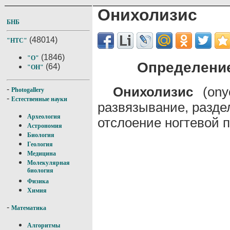
Онихолизис
БНБ
(48014)
"НТС"
(1846)
"О"
Определение
(64)
"ОН"
Онихолизис
(onyc
-
Photogallery
-
Естественные науки
развязывание, разде
Археология
отслоение ногтевой п
Астрономия
Биология
Геология
Медицина
Молекулярная
биология
Физика
Химия
-
Математика
Алгоритмы