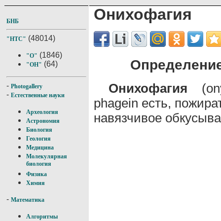
Онихофагия
БНБ
(48014)
"НТС"
(1846)
"О"
Определение
(64)
"ОН"
Онихофагия
(ony
-
Photogallery
-
Естественные науки
phagein есть, пожира
Археология
навязчивое обкусыва
Астрономия
Биология
Геология
Медицина
Молекулярная
биология
Физика
Химия
-
Математика
Алгоритмы