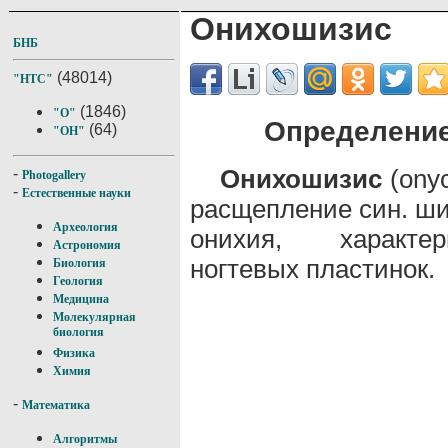
Онихошизис
БНБ
(48014)
"НТС"
(1846)
"О"
Определение
(64)
"ОН"
Онихошизис
(onyc
-
Photogallery
-
Естественные науки
расщепление син. ш
Археология
онихия, характе
Астрономия
ногтевых пластинок.
Биология
Геология
Медицина
Молекулярная
биология
Физика
Химия
-
Математика
Алгоритмы