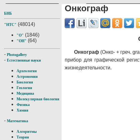
Онкограф
БНБ
(48014)
"НТС"
(1846)
"О"
(64)
"ОН"
Онкограф
(Онко- + греч. gr
-
Photogallery
прибор для графической регис
-
Естественные науки
жизнедеятельности.
Археология
Астрономия
Биология
Геология
Медицина
Молекулярная биология
Физика
Химия
-
Математика
Алгоритмы
Теория