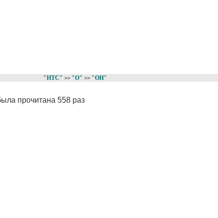
"НТС"
"О"
"ОН"
>>
>>
была прочитана 558 раз