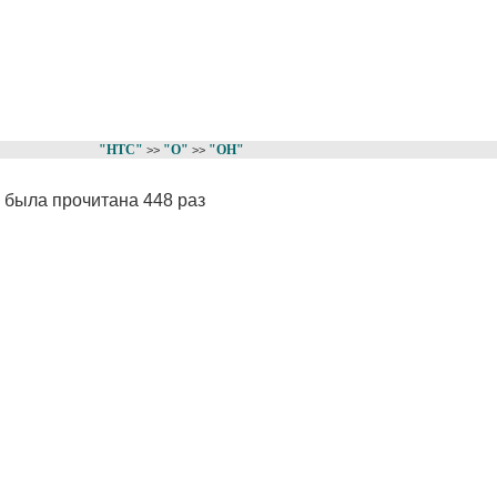
"НТС"
"О"
"ОН"
>>
>>
 была прочитана 448 раз