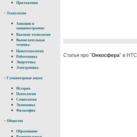
Приложения
-
Технология
Авиация и
машиностроение
Высокие технологии
Вычислительная
техника
Нанотехнология
Статья про "
Онкосфера
" в НТС
Роботехника
Энергетика
Электроника
-
Гуманитарные науки
История
Психология
Социология
Экономика
Философия
-
Общество
Образование
Развитие науки