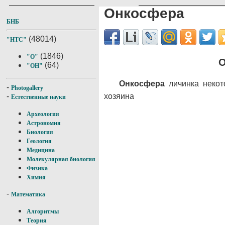
Онкосфера
БНБ
(48014)
"НТС"
(1846)
"О"
О
(64)
"ОН"
Онкосфера
личинка некот
-
Photogallery
хозяина
-
Естественные науки
Археология
Астрономия
Биология
Геология
Медицина
Молекулярная биология
Физика
Химия
-
Математика
Алгоритмы
Теория