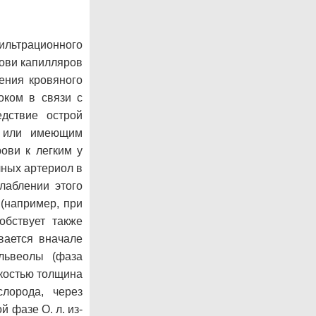
ильтрационного
рови капилляров
ения кровяного
оком в связи с
дствие острой
) или имеющим
ови к легким у
чных артериол в
лаблении этого
(например, при
обствует также
вается вначале
львеолы (фаза
дкостью толщина
лорода, через
 фазе О. л. из-