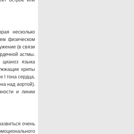
орая несколько
шем физическом
ужение (в связи
ердечной астмы.
 цианоз языка
жужжащие хрипы
 I тона сердца,
на над аортой).
чности и линии
развиться очень
эмоционального