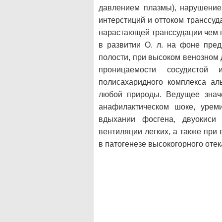
давлением плазмы), нарушение
интерстиций и оттоком транссу
нарастающей транссудации чем п
в развитии О. л. на фоне пред
полости, при высоком венозном
проницаемости сосудистой 
полисахаридного комплекса аль
любой природы. Ведущее значе
анафилактическом шоке, уреми
вдыхании фосгена, двуокиси 
вентиляции легких, а также пр
в патогенезе высокогорного отека