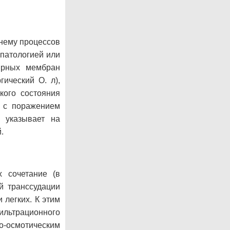
 нему процессов
патологией или
лярных мембран
гический О. л),
кого состояния
х с поражением
о указывает на
.
 сочетание (в
й транссудации
 легких. К этим
ильтрационного
о-осмотическим