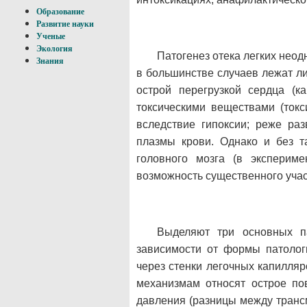
Образование
Развитие науки
Ученые
Экология
Патогенез отека легких нео
Знания
в большинстве случаев лежат л
острой перегрузкой сердца (к
токсическими веществами (токси
вследствие гипоксии; реже раз
плазмы крови. Однако и без т
головного мозга (в экспериме
возможность существенного учас
Выделяют три основных па
зависимости от формы патолог
через стенки легочных капилляр
механизмам относят острое по
давления (разницы между транс