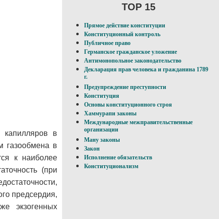
TOP 15
Прямое действие конституции
Конституционный контроль
Публичное право
Германское гражданское уложение
Антимонопольное законодательство
Декларация прав человека и гражданина 1789
г.
Предупреждение преступности
Конституция
Основы конституционного строя
Хаммурапи законы
Международные межправительственные
организации
х капилляров в
Ману законы
м газообмена в
Закон
тся к наиболее
Исполнение обязательств
Конституционализм
аточность (при
достаточности,
ого предсердия,
же экзогенных