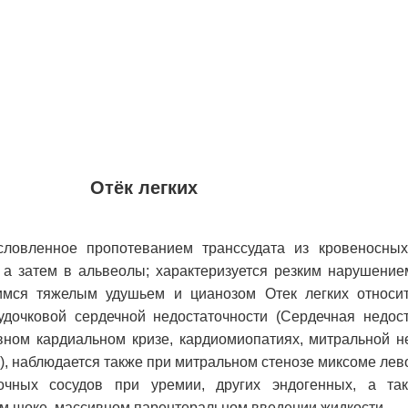
Отёк легких
условленное пропотеванием транссудата из кровеносны
, а затем в альвеолы; характеризуется резким нарушение
имся тяжелым удушьем и цианозом Отек легких относи
дочковой сердечной недостаточности (Сердечная недост
вном кардиальном кризе, кардиомиопатиях, митральной не
.), наблюдается также при митральном стенозе миксоме лев
чных сосудов при уремии, других эндогенных, а так
ом шоке, массивном парентеральном введении жидкости.