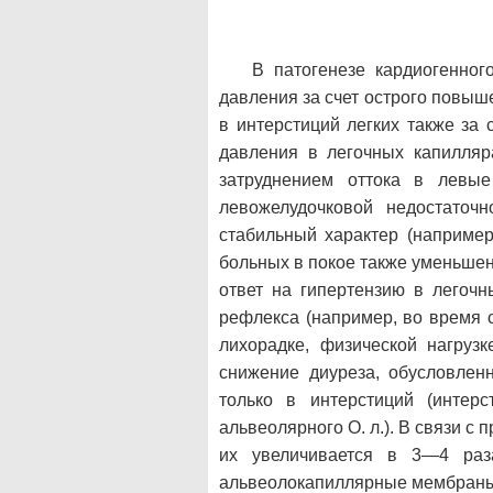
В патогенезе кардиогенног
давления за счет острого повыш
в интерстиций легких также за
давления в легочных капилляр
затруднением оттока в левые
левожелудочковой недостаточ
стабильный характер (например
больных в покое также уменьшен
ответ на гипертензию в легочн
рефлекса (например, во время 
лихорадке, физической нагрузк
снижение диуреза, обусловлен
только в интерстиций (интер
альвеолярного О. л.). В связи 
их увеличивается в 3—4 раза
альвеолокапиллярные мембраны. 