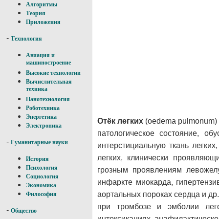
Алгоритмы
Теория
Приложения
-
Технология
Авиация и
машиностроение
Высокие технологии
Вычислительная
техника
Нанотехнология
Роботехника
Энергетика
Отёк легких
(oedema pulmonum)
Электроника
патологическое состояние, об
-
Гуманитарные науки
интерстициальную ткань легких
легких, клинически проявляющ
История
Психология
грозным проявлениям левожелу
Социология
инфаркте миокарда, гипертензи
Экономика
аортальных пороках сердца и др
Философия
при тромбозе и эмболии лего
-
Общество
интоксикациях, анафилактическ