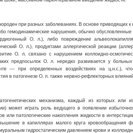
днороден при разных заболеваниях. В основе приводящих к
ибо гемодинамические нарушения, обычно обусловленные 
ардиогенный О. л.), либо повреждение альвеолокапил
ческий О. л.), продуктами аллергической реакции (аллер
витие О. л. связано с нарушением коллоидно-осмотичес
аких предпосылок О. л. нередко развивается у больны
нте — при определенных воздействиях на ц.н.с.), чт
тия в патогенезе О. л. также нервно-рефлекторных влияний
тогенетических механизма, каждый из которых или их
ии) может играть роль ведущего в появлении избыточно
ов или патологические накопления жидкости в интерстиции
вышение в капиллярах малого круга кровообращения ф
муральным гидростатическим давлением крови и коллоидн