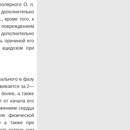
еолярного О. л.
дополнительно
, кроме того, к
 повреждением
 дополнительно
ть причиной его
 ацидозом при
иального в фазу
звивается за 2—
 более, а также
т от начала его
ажением сердца
ле физической
е а также при
еет острое или