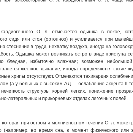
кардиогенного О. л. отмечается одышка в покое, кот
ого сидя или стоя (ортопноэ) и усиливается при малей
 стеснение в груди, нехватку воздуха, иногда на головокр
абость. Одышка может возникать остро в виде приступа с
о бледная, избыточно влажная; возможен небольшой
является жесткое дыхание, иногда определяются сухие 
жные хрипы отсутствуют. Отмечаются тахикардия ослабление
олом (а у больных с высоким АД — ослабление акцента II то
нечеткость структуры корней легких, понижение прозра
но-латеральных и прикорневых отделах легочных полей.
 которая при остром и молниеносном течении О. л. может 
о (например, во время сна, в момент физического или 