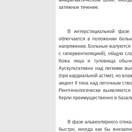
затяжное течение.
В интерстициальной фазе 
облегчается в положении больн
напряжении. Больные жалуются на
с гипервентиляцией), общую сл
Кожа лица и туловища обычн
Аускультативно над легкими вы
(при кардиальной астме), но вла
акцент II тона над легочным ств
Рентгенологически выявляются 
Керли преимущественно в базаль
В фазе альвеолярного отека,
быстро, иногда как бы внезапн