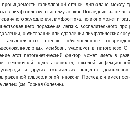
 проницаемости капиллярной стенки, дисбаланс между т
дата в лимфатическую систему легких. Последний чаще бы
ервичного замедления лимфооттока, но и оно может играт
шествовавшего поражения легких, воспалительного проц
 давлении, облитерации или сдавлении лимфатических сос
и альвеолярных стенок, обусловленное поврежден
веолокапиллярных мембран, участвует в патогенезе О. 
ние этот патогенетический фактор может иметь в разв
и, печеночной недостаточности, тяжелой инфекционной
углерода и других токсических веществ, длительной 
и выраженной альвеолярной гипоксии. Последняя имеет ос
 легких (см. Горная болезнь).