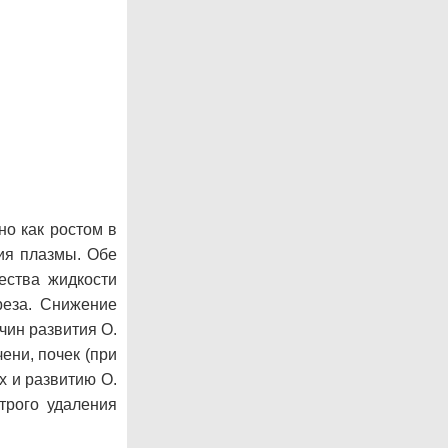
о как ростом в
ния плазмы. Обе
ества жидкости
реза. Снижение
чин развития О.
ени, почек (при
 и развитию О.
трого удаления