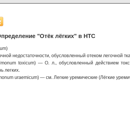
пределение "Отёк лёгких" в НТС
um)
очной недостаточности, обусловленный отеком легочной тка
ulmonum toxicum) — О. л., обусловленный действием ток
ь легких.
monum uraemicum) — см. Легкие уремические (Лёгкие уреми