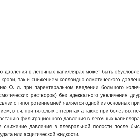
 давления в легочных капиллярах может быть обусловлен
я крови, так и снижением коллоидно-осмотического давле
тию О. л. при парентеральном введении большого колич
смотических растворов) без адекватного увеличения диу
 связи с гипопротеинемией является одной из основных при
ием, в т.ч. при тяжелых энтеритах а также при болезнях печ
астанию фильтрационного давления в легочных капиллярах
ое снижение давления в плевральной полости после быс
удата или асцитической жидкости.