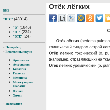
Отёк лёгких
БНБ
(48014)
"НТС"
(1846)
"О"
О
(234)
"ОТ"
(24)
"ОТЁ"
Отёк лёгких
(oedema pulmon
клинический синдром острой лег
-
Photogallery
-
Естественные науки
Отёк лёгких
токсический (о. p
(например, отравляющих) на ткан
Археология
Астрономия
Отёк лёгких
уремический (о. pul
Биология
Геология
Медицина
Молекулярная
биология
Физика
Химия
-
Математика