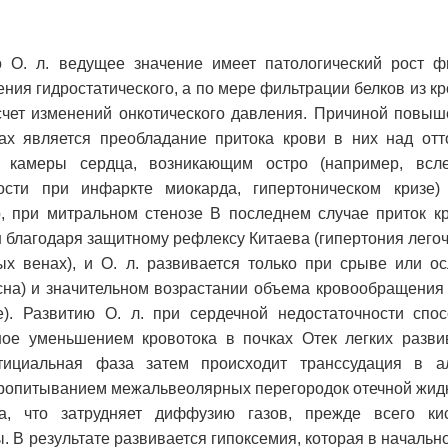
о О. л. ведущее значение имеет патологический рост ф
ения гидростатического, а по мере фильтрации белков из к
 счет изменений онкотического давления. Причиной повыш
ах является преобладание притока крови в них над отт
 камеры сердца, возникающим остро (например, всле
ности при инфаркте миокарда, гипертоническом кризе
, при митральном стенозе В последнем случае приток кр
 благодаря защитному рефлексу Китаева (гипертония лего
ых венах), и О. л. развивается только при срыве или ос
сна) и значительном возрастании объема кровообращения 
е). Развитию О. л. при сердечной недостаточности спос
ное уменьшением кровотока в почках Отек легких разви
стициальная фаза затем происходит транссудация в а
с пропитыванием межальвеолярных перегородок отечной жи
, что затрудняет диффузию газов, прежде всего кис
В результате развивается гипоксемия, которая в начальной