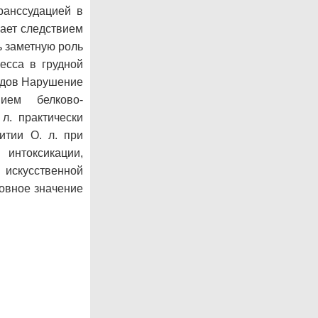
ранссудацией в
вает следствием
ь заметную роль
есса в грудной
удов Нарушение
ием белково-
л. практически
итии О. л. при
 интоксикации,
искусственной
новное значение