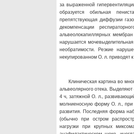
за выраженной гипервентиляции
образуется обильная пенист
препятствующая диффузии газов
декомпенсации респираторно
альвеолокапиллярных мембран 
нарушается мочевыделительная ф
необратимости. Резкие наруш
некупированном О. л. приводят к
Клиническая картина во мног
альвеолярного отека. Выделяют 
4 ч, затяжной О. л., развивающи
молниеносную форму О. л., при 
развития. Последняя форма наб
(обычно при остром распрост
нагрузки при крупных миксом
анафилактическом шоке, иногд