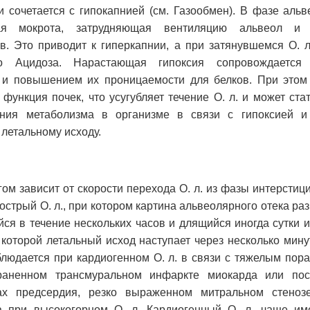
 сочетается с гипокапнией (см. Газообмен). В фазе альв
ая мокрота, затрудняющая вентиляцию альвеол и 
. Это приводит к гиперкапнии, а при затянувшемся О. л.
го Ацидоза. Нарастающая гипоксия сопровождается
и повышением их проницаемости для белков. При этом
ункция почек, что усугубляет течение О. л. и может ста
ения метаболизма в организме в связи с гипоксией и
 летальному исходу.
ом зависит от скорости перехода О. л. из фазы интерстиц
острый О. л., при котором картина альвеолярного отека ра
йся в течение нескольких часов и длящийся иногда сутки и
которой летальный исход наступает через несколько мину
людается при кардиогенном О. л. в связи с тяжелым пор
раненном трансмуральном инфаркте миокарда или пос
ах предсердия, резко выраженном митральном стеноз
а при высокогорном О. л. Кардиогенный О. л. чаще им