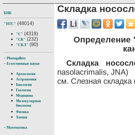
Складка нососл
БНБ
(48014)
"НТС"
(4318)
"С"
Определение 
(232)
"СК"
(90)
"СКЛ"
ка
-
Photogallery
Складка нососл
-
Естественные науки
nasolacrimalis, JNA)
Археология
см. Слезная складка
Астрономия
Биология
Геология
Медицина
Молекулярная
биология
Физика
Химия
-
Математика