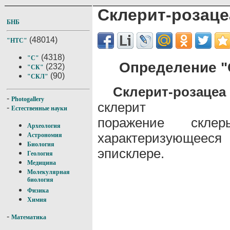
Склерит-розаце
БНБ
(48014)
"НТС"
(4318)
"С"
Определение "
(232)
"СК"
(90)
"СКЛ"
Склерит-розацеа
-
Photogallery
склерит
-
Естественные науки
поражение скле
Археология
характеризующеес
Астрономия
Биология
эписклере.
Геология
Медицина
Молекулярная
биология
Физика
Химия
-
Математика