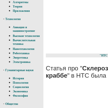
Алгоритмы
Теория
Приложения
-
Технология
Авиация и
машиностроение
Высокие технологии
Вычислительная
техника
Нанотехнология
Роботехника
"НТС
Энергетика
Электроника
Статья про "
Склеро
-
Гуманитарные науки
краббе
" в НТС была 
История
Психология
Социология
Экономика
Философия
-
Общество