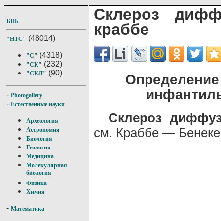
Склероз дифф
БНБ
краббе
(48014)
"НТС"
(4318)
"С"
(232)
"СК"
(90)
"СКЛ"
Определение
инфантиль
-
Photogallery
-
Естественные науки
Склероз диффу
Археология
см. Краббе — Бенеке
Астрономия
Биология
Геология
Медицина
Молекулярная
биология
Физика
Химия
-
Математика