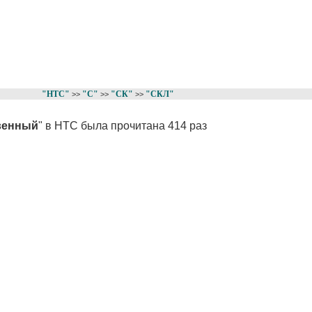
"НТС"
"С"
"СК"
"СКЛ"
>>
>>
>>
венный
" в НТС была прочитана 414 раз