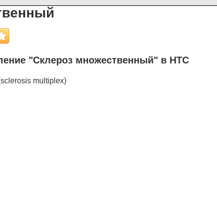
твенный
ение "Склероз множественный" в НТС
sclerosis multiplex)