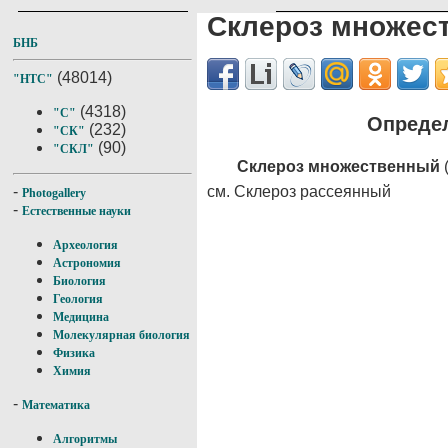
Склероз множес
БНБ
(48014)
"НТС"
(4318)
"С"
Определ
(232)
"СК"
(90)
"СКЛ"
Склероз множественный
(
см. Склероз рассеянный
-
Photogallery
-
Естественные науки
Археология
Астрономия
Биология
Геология
Медицина
Молекулярная биология
Физика
Химия
-
Математика
Алгоритмы