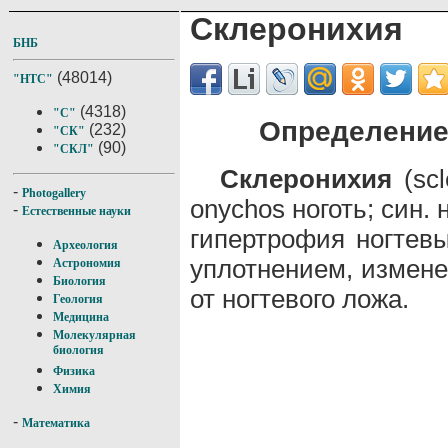
Склеронихия
БНБ
(48014)
"НТС"
(4318)
"С"
Определение
(232)
"СК"
(90)
"СКЛ"
Склеронихия
(scl
-
Photogallery
onychos ноготь; син.
-
Естественные науки
гипертрофия ногтевы
Археология
уплотнением, измене
Астрономия
Биология
от ногтевого ложа.
Геология
Медицина
Молекулярная
биология
Физика
Химия
-
Математика