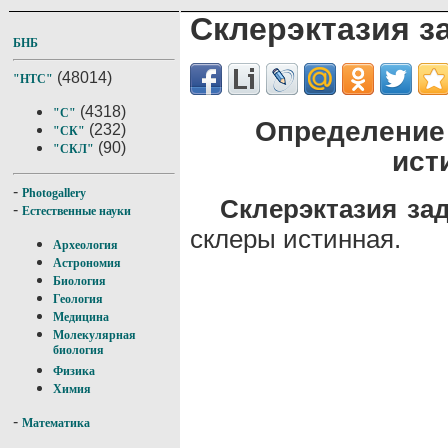
Склерэктазия з
БНБ
(48014)
"НТС"
(4318)
"С"
Определение 
(232)
"СК"
(90)
"СКЛ"
ист
-
Photogallery
Склерэктазия за
-
Естественные науки
склеры истинная.
Археология
Астрономия
Биология
Геология
Медицина
Молекулярная
биология
Физика
Химия
-
Математика