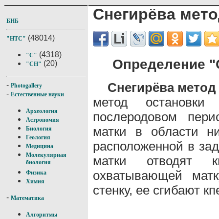
Снегирёва мето
БНБ
(48014)
"НТС"
(4318)
"С"
Определение "
(20)
"СН"
Снегирёва метод
-
Photogallery
-
Естественные науки
метод остановки 
Археология
послеродовом пери
Астрономия
матки в области ни
Биология
Геология
расположенной в за
Медицина
Молекулярная
матки отводят к
биология
охватывающей мат
Физика
Химия
стенку, ее сгибают кп
-
Математика
Алгоритмы