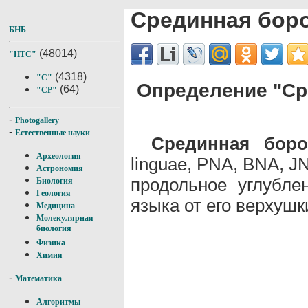
Срединная бор
БНБ
(48014)
"НТС"
(4318)
"С"
Определение "Ср
(64)
"СР"
-
Photogallery
-
Естественные науки
Срединная боро
Археология
linguae, PNA, BNA, J
Астрономия
продольное углубле
Биология
Геология
языка от его верхушк
Медицина
Молекулярная
биология
Физика
Химия
-
Математика
Алгоритмы