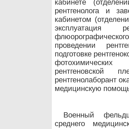
кабинете (отделен
рентгенолога и зав
кабинетом (отделени
эксплуатация ре
флюорографическ
проведении рентге
подготовке рентгено
фотохимических
рентгеновской п
рентгенолаборант ок
медицинскую помощь
Военный фельд
среднего медицинс