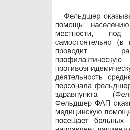
Фельдшер оказыв
помощь населени
местности, под
самостоятельно (в 
проводит раз
профилактич
противоэпидемич
деятельность средн
персонала фельдшерс
здравпункта (Фел
Фельдшер ФАП оказ
медицинскую помощь
посещает больных 
направляет пациенто