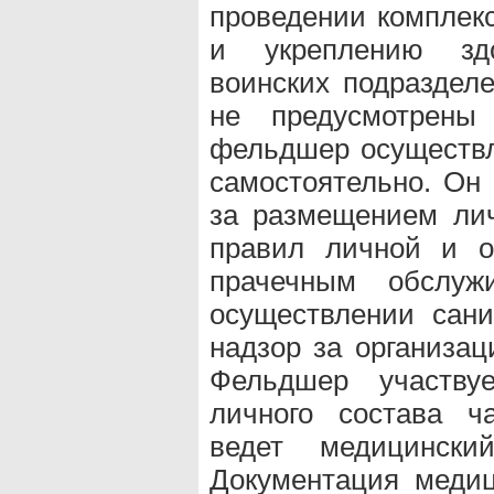
проведении комплек
и укреплению зд
воинских подразделе
не предусмотрены
фельдшер осуществл
самостоятельно. Он 
за размещением лич
правил личной и о
прачечным обслуж
осуществлении сани
надзор за организац
Фельдшер участву
личного состава ч
ведет медицински
Документация медиц