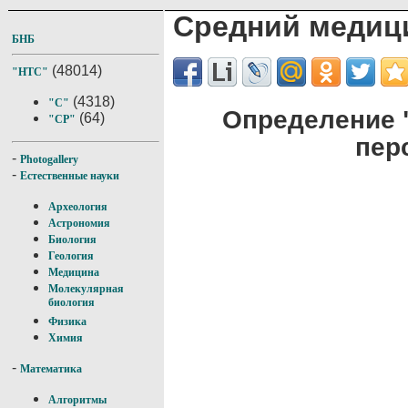
Средний медиц
БНБ
(48014)
"НТС"
(4318)
"С"
Определение 
(64)
"СР"
пер
-
Photogallery
-
Естественные науки
Археология
Астрономия
Биология
Геология
Медицина
Молекулярная
биология
Физика
Химия
-
Математика
Алгоритмы