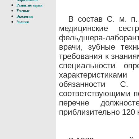
Развитие науки
Ученые
В состав С. м. п
Экология
Знания
медицинские сест
фельдшера-лаборант
врачи, зубные тех
требования к знания
специальности опр
характеристика
обязанности С. 
соответствующими п
перечне должнос
приблизительно 120 