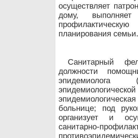
осуществляет патро
дому, выполняет
профилактическ
планирования семьи
Санитарный фе
должности помощн
эпидемиолога (п
эпидемиологичес
эпидемиологическая 
больнице; под рук
организует и осущ
санитарно-п
противоэпиде