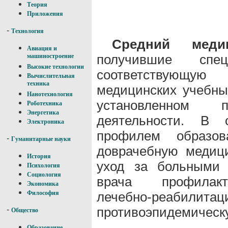
Теория
Приложения
-
Технология
Средний меди
Авиация и
получившие спе
машиностроение
Высокие технологии
соответствующую
Вычислительная
техника
медицинских учебны
Нанотехнология
установленном 
Роботехника
Энергетика
деятельности. В 
Электроника
профилем образо
-
Гуманитарные науки
доврачебную медиц
История
уход за больными 
Психология
Социология
врача профилакти
Экономика
лечебно-реабил
Философия
противоэпидемическу
-
Общество
Образование