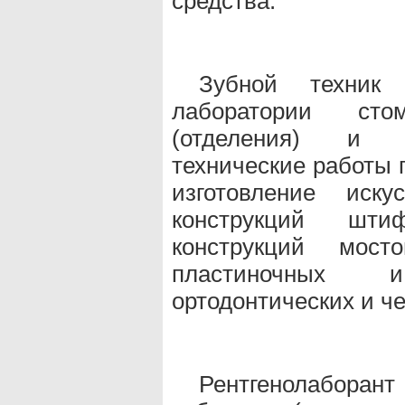
средства.
Зубной техник 
лаборатории стом
(отделения) и с
технические работы п
изготовление иску
конструкций шти
конструкций мост
пластиночных 
ортодонтических и ч
Рентгенолаборан