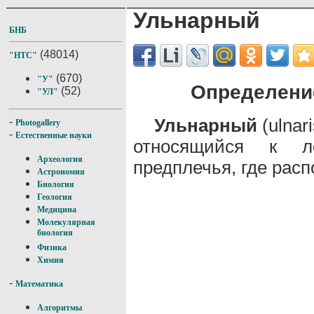
Ульнарный
БНБ
(48014)
"НТС"
(670)
"У"
Определени
(52)
"УЛ"
Ульнарный
(ulnari
-
Photogallery
-
Естественные науки
относящийся к л
Археология
предплечья, где расп
Астрономия
Биология
Геология
Медицина
Молекулярная
биология
Физика
Химия
-
Математика
Алгоритмы