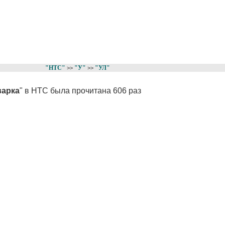
"НТС"
"У"
"УЛ"
>>
>>
варка
" в НТС была прочитана 606 раз