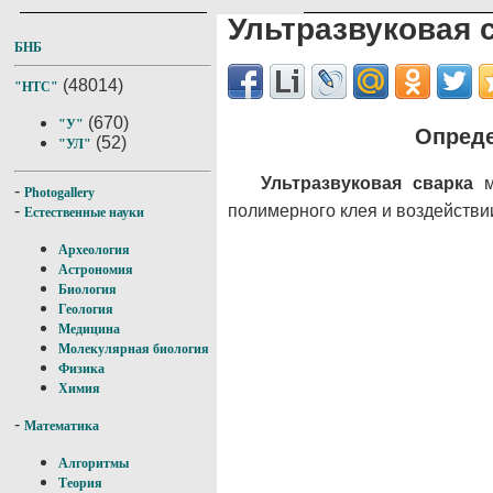
Ультразвуковая 
БНБ
(48014)
"НТС"
(670)
"У"
Опреде
(52)
"УЛ"
Ультразвуковая сварка
ме
-
Photogallery
полимерного клея и воздействи
-
Естественные науки
Археология
Астрономия
Биология
Геология
Медицина
Молекулярная биология
Физика
Химия
-
Математика
Алгоритмы
Теория