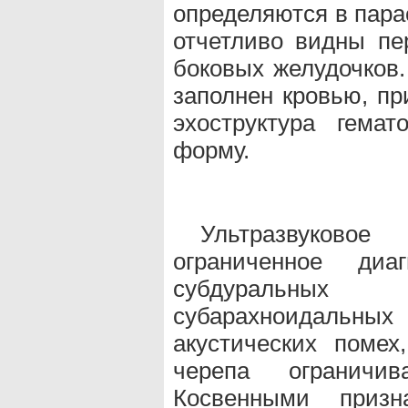
определяются в пара
отчетливо видны пе
боковых желудочков.
заполнен кровью, пр
эхоструктура гема
форму.
Ультразвуков
ограниченное диа
субдуральных 
субарахноидальн
акустических помех
черепа ограничи
Косвенными приз