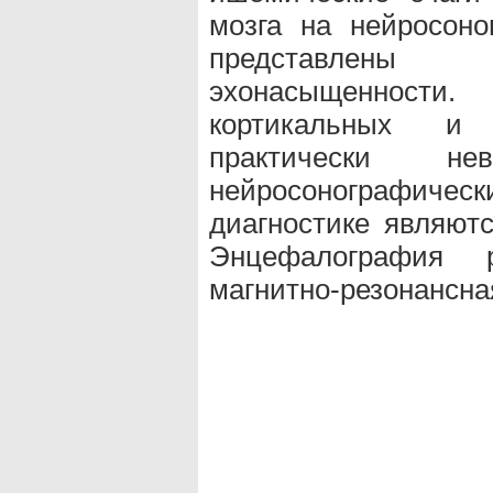
мозга на нейросон
представлены 
эхонасыщенности
кортикальных и 
практически нев
нейросонографиче
диагностике являют
Энцефалография 
магнитно-резонансн