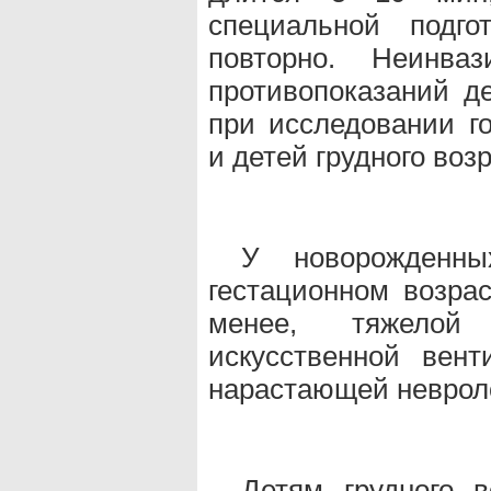
специальной подго
повторно. Неинваз
противопоказаний де
при исследовании го
и детей грудного возр
У новорожденн
гестационном возра
менее, тяжелой
искусственной вент
нарастающей невроло
Детям грудного в