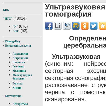
Ультразвук
БНБ
томография
(48014)
"НТС"
(670)
"У"
(52)
"УЛ"
Определен
-
Photogallery
церебральна
-
Естественные науки
Археология
Ультразвуковая
Астрономия
(синоним: нейросо
Биология
Геология
секторная эхоэн
Медицина
Молекулярная
секторная сонографи
биология
распознавание стру
Физика
Химия
черепа с помощью 
-
Математика
сканирования.
Алгоритмы