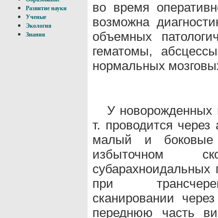
во время оперативн
Развитие науки
Ученые
возможна диагности
Экология
объемных патологич
Знания
гематомы, абсцессы
нормальных мозговых
У новорожденных и
т. проводится через
малый и боковые
избыточном с
субарахноидальных 
при трансчереп
сканировании чере
переднюю часть вис