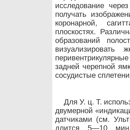
исследование через
получать изображени
коронарной, сагит
плоскостях. Различн
образований полос
визуализировать ж
перивентрикулярн
задней черепной ямк
сосудистые сплетени
Для У. ц. Т. испол
двумерной «индикаци
датчиками (см. Ульт
длится 5—10 мин,