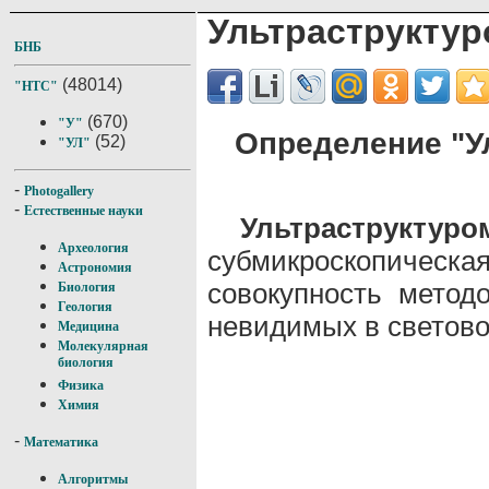
Ультраструкту
БНБ
(48014)
"НТС"
(670)
"У"
Определение "У
(52)
"УЛ"
-
Photogallery
-
Естественные науки
Ультраструктуро
Археология
субмикроскопическа
Астрономия
совокупность методо
Биология
Геология
невидимых в светово
Медицина
Молекулярная
биология
Физика
Химия
-
Математика
Алгоритмы