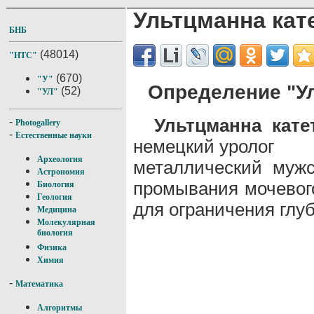
Ультцманна кат
БНБ
(48014)
"НТС"
(670)
"У"
Определение "Ул
(52)
"УЛ"
Ультцманна кате
-
Photogallery
-
Естественные науки
немецкий уролог
Археология
металлический мужс
Астрономия
промывания мочевог
Биология
Геология
для ограничения глу
Медицина
Молекулярная
биология
Физика
Химия
-
Математика
Алгоритмы