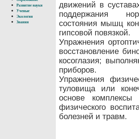
движений в сустава
Развитие науки
Ученые
поддержания нор
Экология
состояния мышц кон
Знания
гипсовой повязкой.
Упражнения ортопти
восстановление бино
косоглазия; выполн
приборов.
Упражнения физиче
туловища или коне
основе комплексы 
физического воспит
болезней и травм.