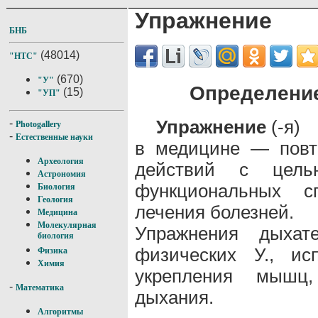
Упражнение
БНБ
(48014)
"НТС"
(670)
"У"
Определение
(15)
"УП"
Упражнение
(-я)
-
Photogallery
-
Естественные науки
в медицине — повт
Археология
действий с цель
Астрономия
функциональных с
Биология
Геология
лечения болезней.
Медицина
Молекулярная
Упражнения дыха
биология
физических У., ис
Физика
Химия
укрепления мышц
-
Математика
дыхания.
Алгоритмы