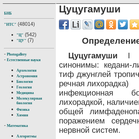
Цуцугамуши
БНБ
(48014)
"НТС"
(542)
"Ц"
Определение
(7)
"ЦУ"
Цуцугамуши
-
Photogallery
-
Естественные науки
синонимы: кедани-л
Археология
тиф джунглей тропич
Астрономия
речная лихорадка)
Биология
Геология
инфекционная бо
Медицина
Молекулярная
лихорадкой, наличие
биология
общей лимфаденопа
Физика
Химия
поражением сердеч
-
Математика
нервной систем.
Алгоритмы