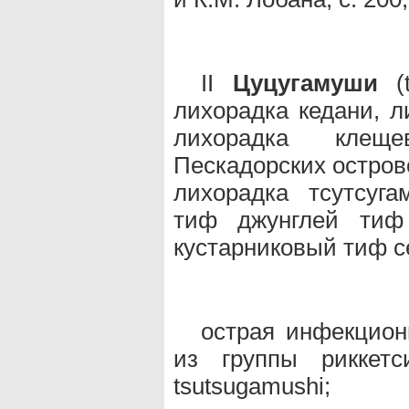
II
Цуцугамуши
(t
лихорадка кедани, л
лихорадка клеще
Пескадорских остров
лихорадка тсутсуг
тиф джунглей тиф
кустарниковый тиф с
острая инфекцион
из группы риккетс
tsutsugamushi;