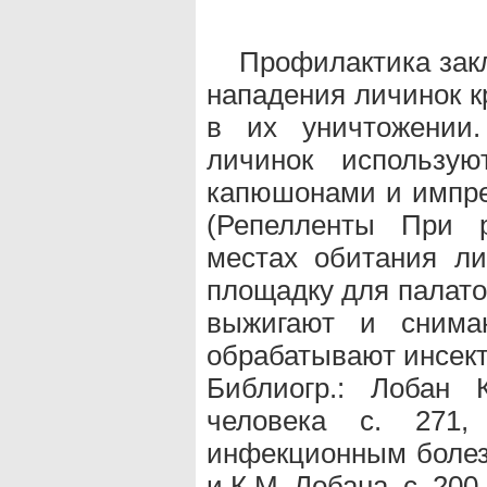
Профилактика зак
нападения личинок к
в их уничтожении
личинок использу
капюшонами и импре
(Репелленты При р
местах обитания ли
площадку для палато
выжигают и снима
обрабатывают инсект
Библиогр.: Лобан 
человека с. 271,
инфекционным болезн
и К.М. Лобана, с. 200,