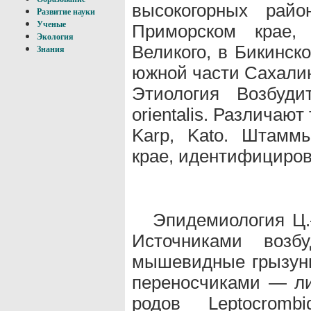
высокогорных рай
Развитие науки
Ученые
Приморском крае,
Экология
Великого, в Бикинск
Знания
южной части Сахалин
Этиология Возбуди
orientalis. Различают
Karp, Kato. Штамм
крае, идентифицирова
Эпидемиология Ц.
Источниками возб
мышевидные грызуны
переносчиками — ли
родов Leptocromb