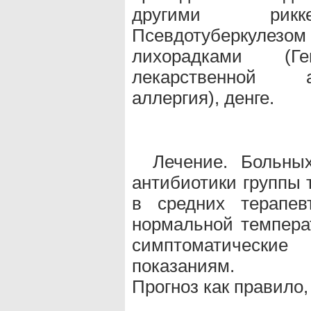
другими рикке
Псевдотуберкул
лихорадками (Гем
лекарственной а
аллергия), денге.
Лечение. Больных
антибиотики группы 
в средних терапев
нормальной температ
симптоматически
показаниям.
Прогноз как правило,