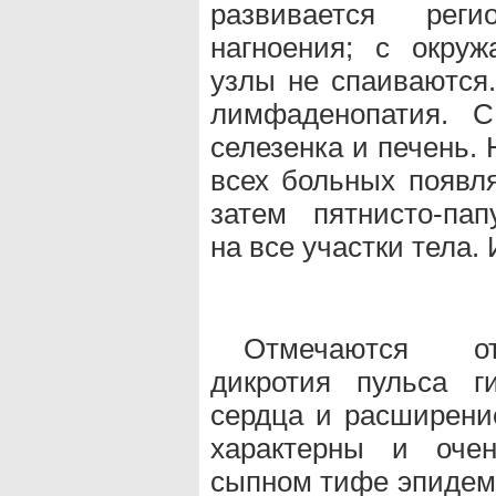
развивается рег
нагноения; с окру
узлы не спаиваются.
лимфаденопатия. С
селезенка и печень.
всех больных появля
затем пятнисто-пап
на все участки тела.
Отмечаются от
дикротия пульса г
сердца и расширение
характерны и оче
сыпном тифе эпидем