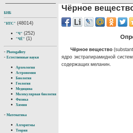
Чёрное веществ
БНБ
(48014)
"НТС"
(252)
"Ч"
Опр
(1)
"ЧЁ"
Чёрное вещество
(substant
-
Photogallery
ядро экстрапирамидной систем
-
Естественные науки
содержащих меланин.
Археология
Астрономия
Биология
Геология
Медицина
Молекулярная биология
Физика
Химия
-
Математика
Алгоритмы
Теория