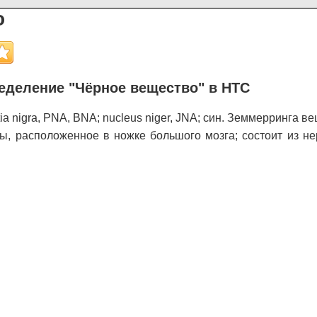
о
еделение "Чёрное вещество" в НТС
ia nigra, PNA, BNA; nucleus niger, JNA; син. Земмерринга в
ы, расположенное в ножке большого мозга; состоит из не