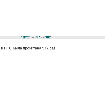
"НТС"
"Ч"
"ЧЁ"
>>
>>
" в НТС была прочитана 577 раз