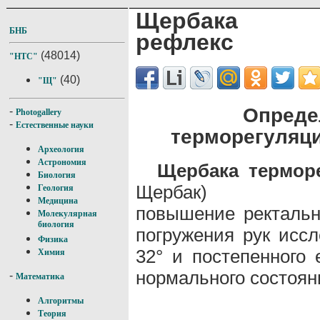
Щербака те
БНБ
рефлекс
(48014)
"НТС"
(40)
"Щ"
Опреде
-
Photogallery
-
Естественные науки
терморегуляц
Археология
Астрономия
Щербака термор
Биология
Щербак)
Геология
Медицина
повышение ректальн
Молекулярная
биология
погружения рук иссл
Физика
32° и постепенного 
Химия
нормального состоян
-
Математика
Алгоритмы
Теория