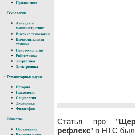
Приложения
-
Технология
Авиация и
машиностроение
Высокие технологии
Вычислительная
техника
Нанотехнология
Роботехника
Энергетика
Электроника
-
Гуманитарные науки
История
Психология
Социология
Экономика
Философия
-
Статья про "
Щер
Общество
рефлекс
" в НТС был
Образование
Развитие науки