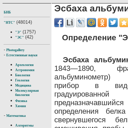
Эсбаха альбум
БНБ
(48014)
"НТС"
(1757)
"Э"
Определение "Э
(42)
"ЭС"
-
Photogallery
-
Естественные науки
Эсбаха альбуми
Археология
1843—1890, фр
Астрономия
альбуминометр)
Биология
Геология
прибор в виде
Медицина
Молекулярная
градуированн
биология
предназначавший
Физика
Химия
определения белк
-
Математика
свернувшегося б
Алгоритмы