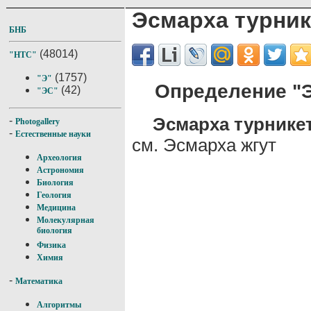
Эсмарха турник
БНБ
(48014)
"НТС"
(1757)
"Э"
Определение "Э
(42)
"ЭС"
Эсмарха турнике
-
Photogallery
-
Естественные науки
см. Эсмарха жгут
Археология
Астрономия
Биология
Геология
Медицина
Молекулярная
биология
Физика
Химия
-
Математика
Алгоритмы