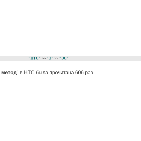
"НТС"
"Э"
"ЭС"
>>
>>
 метод
" в НТС была прочитана 606 раз