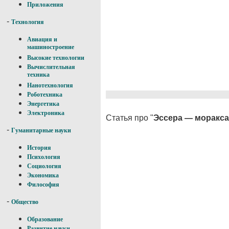
Приложения
-
Технология
Авиация и
машиностроение
Высокие технологии
Вычислительная
техника
Нанотехнология
Роботехника
Энергетика
Электроника
Статья про "
Эссера — моракса
-
Гуманитарные науки
История
Психология
Социология
Экономика
Философия
-
Общество
Образование
Развитие науки