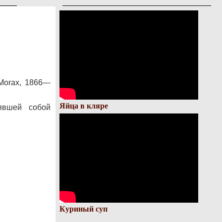
 Morax, 1866—
Яйца в кляре
явшей собой
Куриный суп