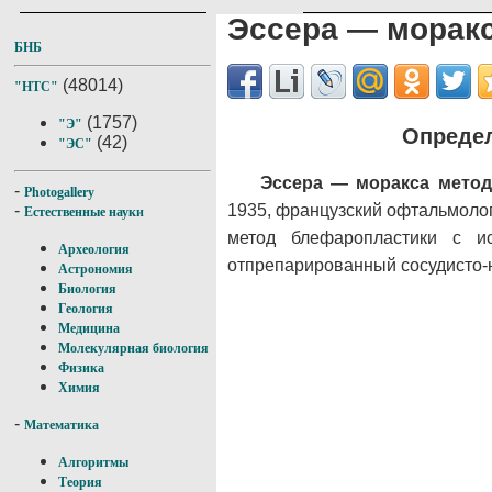
Эссера — морак
БНБ
(48014)
"НТС"
(1757)
"Э"
Определ
(42)
"ЭС"
Эссера — моракса метод
-
Photogallery
1935, французский офтальмолог
-
Естественные науки
метод блефаропластики с и
Археология
отпрепарированный сосудисто-
Астрономия
Биология
Геология
Медицина
Молекулярная биология
Физика
Химия
-
Математика
Алгоритмы
Теория