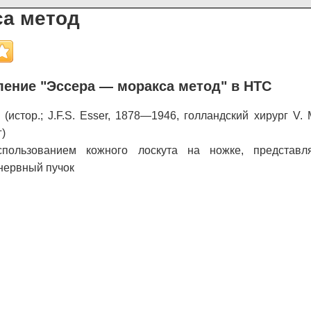
са метод
ение "Эссера — моракса метод" в НТС
(истор.; J.F.S. Esser, 1878—1946, голландский хирург V.
)
спользованием кожного лоскута на ножке, представл
нервный пучок