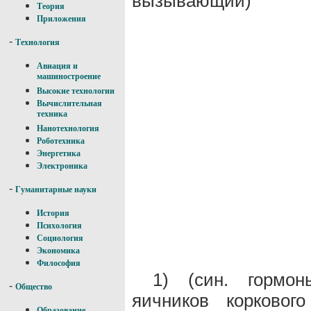
вызывающий)
Теория
Приложения
-
Технология
Авиация и
машиностроение
Высокие технологии
Вычислительная
техника
Нанотехнология
Роботехника
Энергетика
Электроника
-
Гуманитарные науки
История
Психология
Социология
Экономика
Философия
1) (син. гормо
-
Общество
яичников корковог
Образование