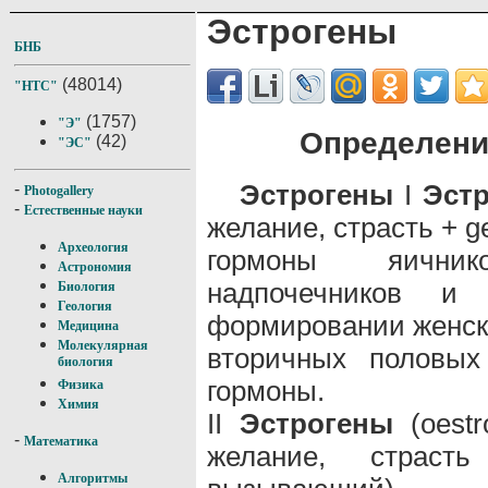
Эстрогены
БНБ
(48014)
"НТС"
(1757)
"Э"
Определени
(42)
"ЭС"
Эстрогены
I
Эст
-
Photogallery
-
Естественные науки
желание, страсть + g
Археология
гормоны яичник
Астрономия
надпочечников и
Биология
Геология
формировании женски
Медицина
Молекулярная
вторичных половых
биология
гормоны.
Физика
Химия
II
Эстрогены
(oestr
-
Математика
желание, страст
Алгоритмы