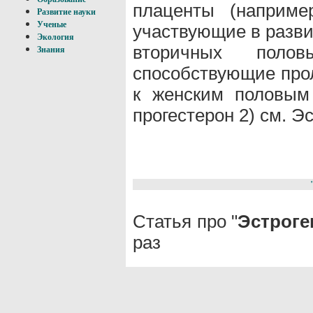
плаценты (наприме
Развитие науки
Ученые
участвующие в разви
Экология
вторичных поло
Знания
способствующие про
к женским половым 
прогестерон 2) см. Э
Статья про "
Эстрог
раз