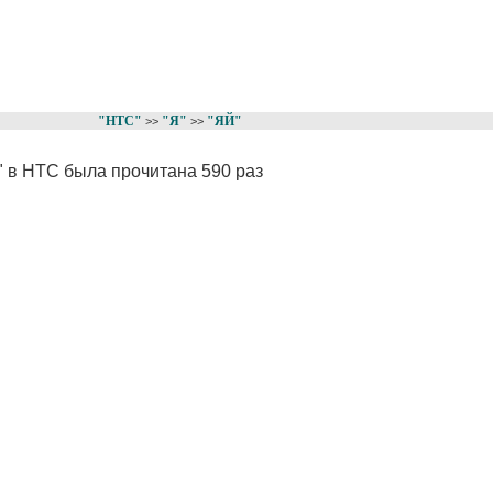
"НТС"
"Я"
"ЯЙ"
>>
>>
" в НТС была прочитана 590 раз