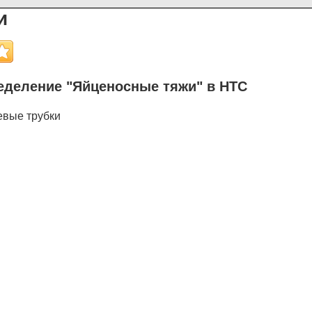
и
еделение "Яйценосные тяжи" в НТС
евые трубки