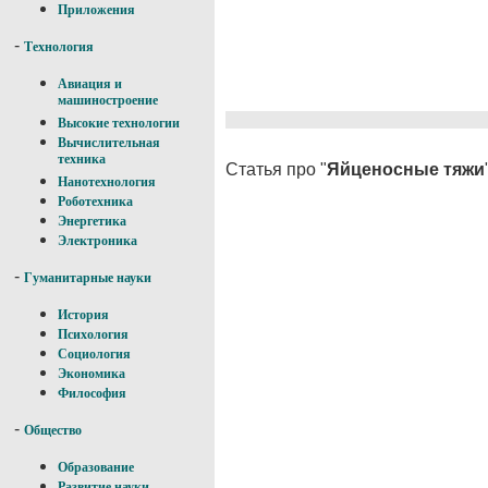
Приложения
-
Технология
Авиация и
машиностроение
Высокие технологии
Вычислительная
техника
Статья про "
Яйценосные тяжи
Нанотехнология
Роботехника
Энергетика
Электроника
-
Гуманитарные науки
История
Психология
Социология
Экономика
Философия
-
Общество
Образование
Развитие науки