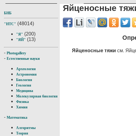
Яйценосные тяж
БНБ
(48014)
"НТС"
(200)
"Я"
Опр
(13)
"ЯЙ"
Яйценосные тяжи
см. Яйц
-
Photogallery
-
Естественные науки
Археология
Астрономия
Биология
Геология
Медицина
Молекулярная биология
Физика
Химия
-
Математика
Алгоритмы
Теория