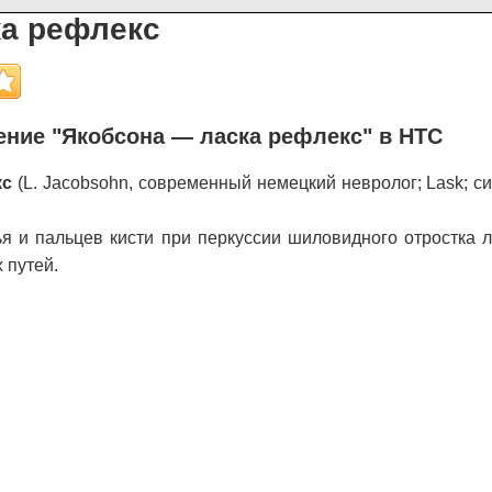
ка рефлекс
ние "Якобсона — ласка рефлекс" в НТС
кс
(L. Jacobsohn, современный немецкий невролог; Lask; си
я и пальцев кисти при перкуссии шиловидного отростка л
 путей.