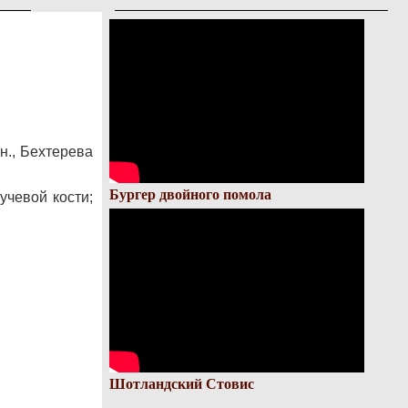
н., Бехтерева
Бургер двойного помола
учевой кости;
Шотландский Стовис