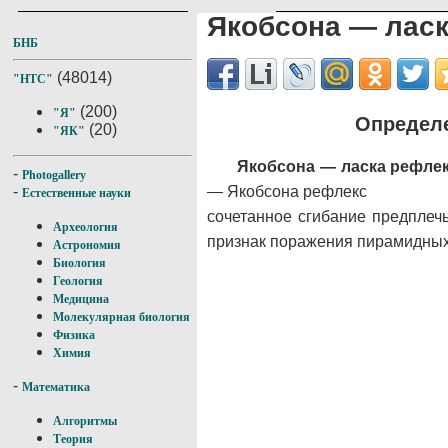
Якобсона — лас
БНБ
(48014)
"НТС"
(200)
"Я"
Определе
(20)
"ЯК"
Якобсона — ласка рефле
-
Photogallery
— Якобсона рефлекс
-
Естественные науки
сочетанное сгибание предплечь
Археология
признак поражения пирамидных
Астрономия
Биология
Геология
Медицина
Молекулярная биология
Физика
Химия
-
Математика
Алгоритмы
Теория