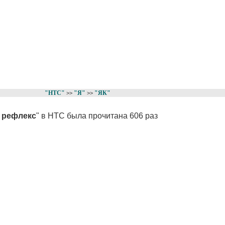
"НТС"
"Я"
"ЯК"
>>
>>
 рефлекс
" в НТС была прочитана 606 раз