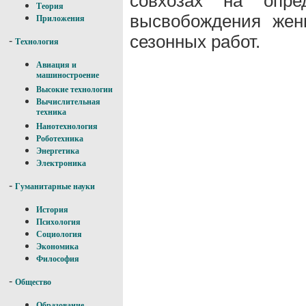
совхозах на опр
Теория
высвобождения жен
Приложения
сезонных работ.
-
Технология
Авиация и
машиностроение
Высокие технологии
Вычислительная
техника
Нанотехнология
Роботехника
Энергетика
Электроника
-
Гуманитарные науки
История
Психология
Социология
Экономика
Философия
-
Общество
Образование