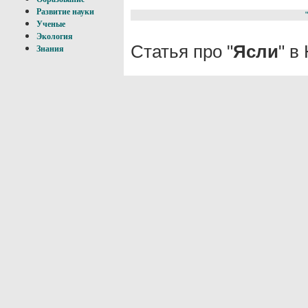
Развитие науки
Ученые
Экология
Статья про "
Ясли
" в
Знания