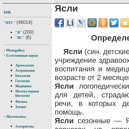
Ясли
БНБ
(48014)
"НТС"
(200)
"Я"
Определе
(6)
"ЯС"
Ясли
(син. детски
-
Photogallery
-
Естественные науки
учреждение здравоох
Археология
воспитания и медиц
Астрономия
возрасте от 2 месяцев
Биология
Геология
Ясли
логопедическ
Медицина
Молекулярная
для детей, страда
биология
речи, в которых д
Физика
Химия
помощь.
-
Математика
Ясли
сезонные — Я.
Алгоритмы