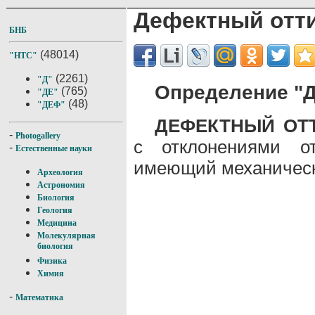
Дефектный отт
БНБ
(48014)
"НТС"
(2261)
"Д"
Определение "Д
(765)
"ДЕ"
(48)
"ДЕФ"
ДЕФЕКТНЫЙ ОТ
-
Photogallery
с отклонениями о
-
Естественные науки
имеющий механическ
Археология
Астрономия
Биология
Геология
Медицина
Молекулярная
биология
Физика
Химия
-
Математика