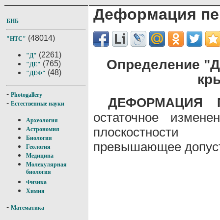
Деформация пе
БНБ
(48014)
"НТС"
(2261)
"Д"
Определение "
(765)
"ДЕ"
(48)
"ДЕФ"
кр
-
Photogallery
ДЕФОРМАЦИЯ 
-
Естественные науки
остаточное измене
Археология
плоскостност
Астрономия
Биология
превышающее допуст
Геология
Медицина
Молекулярная
биология
Физика
Химия
-
Математика