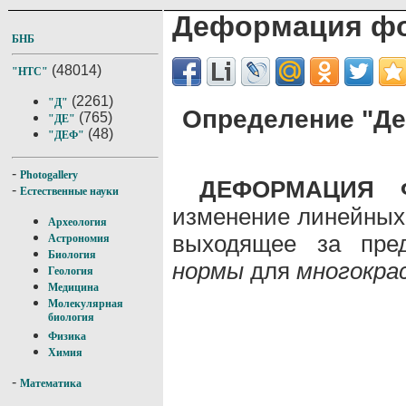
Деформация ф
БНБ
(48014)
"НТС"
(2261)
"Д"
Определение "Д
(765)
"ДЕ"
(48)
"ДЕФ"
-
Photogallery
ДЕФОРМАЦИЯ 
-
Естественные науки
изменение линейных
Археология
выходящее за пред
Астрономия
Биология
нормы
для
многокра
Геология
Медицина
Молекулярная
биология
Физика
Химия
-
Математика