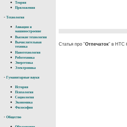
Теория
Приложения
-
Технология
Авиация и
машиностроение
Высокие технологии
Вычислительная
Статья про "
Отпечаток
" в НТС 
техника
Нанотехнология
Роботехника
Энергетика
Электроника
-
Гуманитарные науки
История
Психология
Социология
Экономика
Философия
-
Общество
Образование