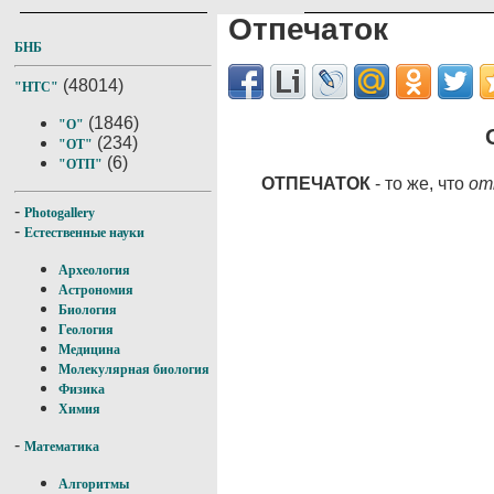
Отпечаток
БНБ
(48014)
"НТС"
(1846)
"О"
(234)
"ОТ"
(6)
"ОТП"
ОТПЕЧАТОК
- то же, что
от
-
Photogallery
-
Естественные науки
Археология
Астрономия
Биология
Геология
Медицина
Молекулярная биология
Физика
Химия
-
Математика
Алгоритмы