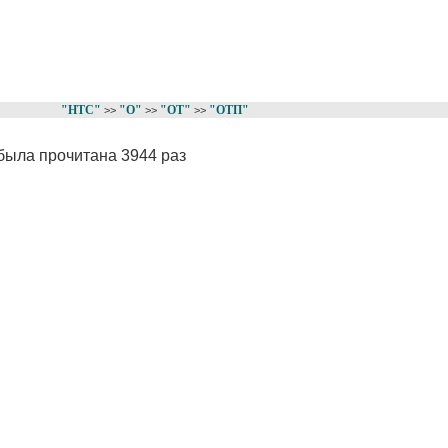
"НТС"
"О"
"ОТ"
"ОТП"
>>
>>
>>
была прочитана 3944 раз