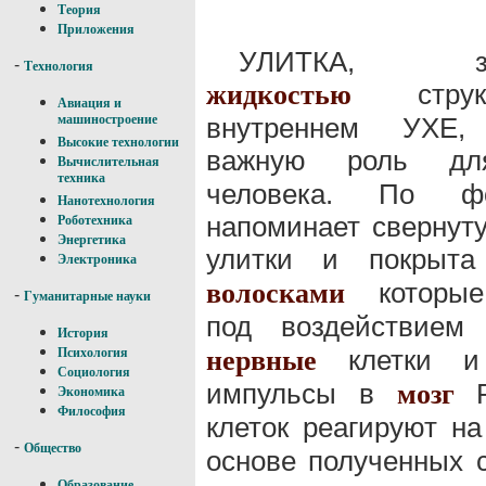
Теория
Приложения
УЛИТКА, зап
-
Технология
струк
жидкостью
Авиация и
внутреннем УХЕ,
машиностроение
Высокие технологии
важную роль 
Вычислительная
техника
человека. По ф
Нанотехнология
напоминает свернут
Роботехника
Энергетика
улитки и покрыт
Электроника
которые
волосками
-
Гуманитарные науки
под воздействие
История
клетки и 
нервные
Психология
Социология
импульсы в
Р
мозг
Экономика
Философия
клеток реагируют н
-
Общество
основе полученных 
Образование