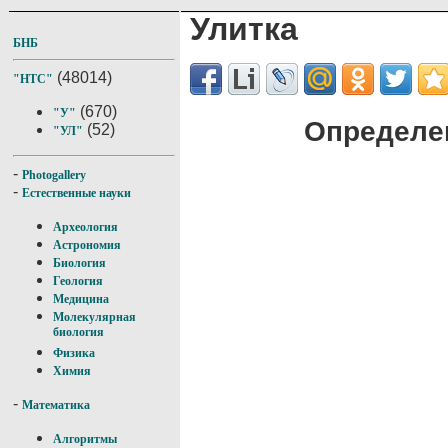
Улитка
БНБ
(48014)
"НТС"
(670)
"У"
Определен
(52)
"УЛ"
-
Photogallery
-
Естественные науки
Археология
Астрономия
Биология
Геология
Медицина
Молекулярная
биология
Физика
Химия
-
Математика
Алгоритмы