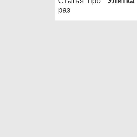
Статья про "
Улитка
раз