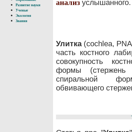
услышанного.
анализ
Развитие науки
Ученые
Экология
Знания
Улитка
(cochlea, PNA
часть костного лаб
совокупность кост
формы (стержень 
спиральной фо
обвивающего стержен