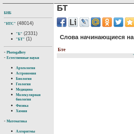
БТ
БНБ
(48014)
"НТС"
(2331)
"Б"
Слова начинающиеся на 
(1)
"БТ"
Бте
-
Photogallery
-
Естественные науки
Археология
Астрономия
Биология
Геология
Медицина
Молекулярная
биология
Физика
Химия
-
Математика
Алгоритмы