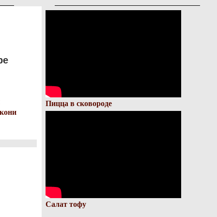
ре
ы
Пицца в сковороде
нкони
Салат тофу