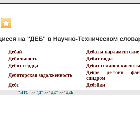
иеся на "ДЕБ" в Научно-Техническом слова
Дебай
Дебаты парламентские
Дебильность
Дебит воды
Дебит сердца
Дебит соляной кислот
Дебре — де тони — фа
Дебиторская задолженность
синдром
Дебт
Дебэйки
"НТС"
"Д"
"ДЕ"
"ДЕБ"
>>
>>
>>