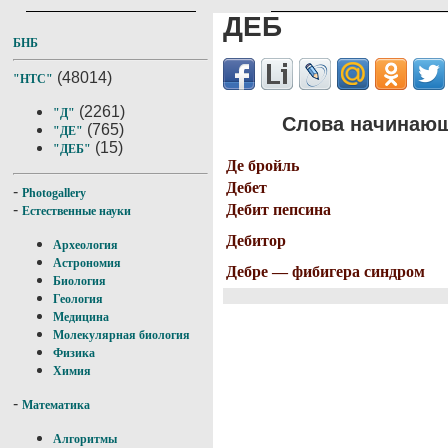
ДЕБ
БНБ
(48014)
"НТС"
(2261)
"Д"
Слова начинающ
(765)
"ДЕ"
(15)
"ДЕБ"
Де бройль
Дебет
-
Photogallery
Дебит пепсина
-
Естественные науки
Дебитор
Археология
Астрономия
Дебре — фибигера синдром
Биология
Геология
Медицина
Молекулярная биология
Физика
Химия
-
Математика
Алгоритмы