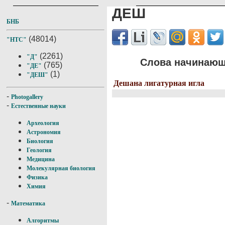
ДЕШ
БНБ
(48014)
"НТС"
(2261)
"Д"
Слова начинающ
(765)
"ДЕ"
(1)
"ДЕШ"
Дешана лигатурная игла
-
Photogallery
-
Естественные науки
Археология
Астрономия
Биология
Геология
Медицина
Молекулярная биология
Физика
Химия
-
Математика
Алгоритмы