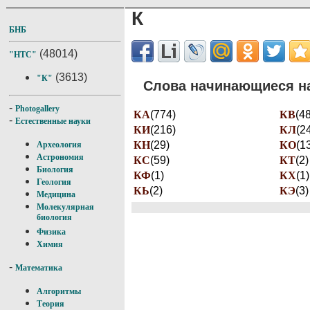
К
БНБ
(48014)
"НТС"
(3613)
"К"
Слова начинающиеся на
-
Photogallery
КА
(774)
КВ
(48
-
Естественные науки
КИ
(216)
КЛ
(2
КН
(29)
КО
(1
Археология
Астрономия
КС
(59)
КТ
(2)
Биология
КФ
(1)
КХ
(1)
Геология
КЬ
(2)
КЭ
(3)
Медицина
Молекулярная
биология
Физика
Химия
-
Математика
Алгоритмы
Теория