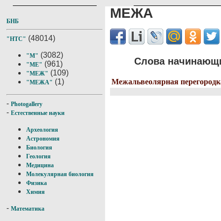
МЕЖА
БНБ
(48014)
"НТС"
(3082)
"М"
Слова начинающи
(961)
"МЕ"
(109)
"МЕЖ"
Межальвеолярная перегородк
(1)
"МЕЖА"
-
Photogallery
-
Естественные науки
Археология
Астрономия
Биология
Геология
Медицина
Молекулярная биология
Физика
Химия
-
Математика