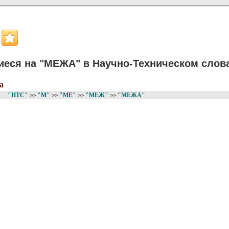
еся на "МЕЖА" в Научно-Техническом слов
а
"НТС"
"М"
"МЕ"
"МЕЖ"
"МЕЖА"
>>
>>
>>
>>