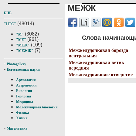
МЕЖЖ
БНБ
(48014)
"НТС"
(3082)
"М"
Слова начинающи
(961)
"МЕ"
(109)
"МЕЖ"
Межжелудочковая борозда
(7)
"МЕЖЖ"
вентральная
Межжелудочковая ветвь
-
Photogallery
передняя
-
Естественные науки
Межжелудочковое отверстие
Археология
Астрономия
Биология
Геология
Медицина
Молекулярная биология
Физика
Химия
-
Математика